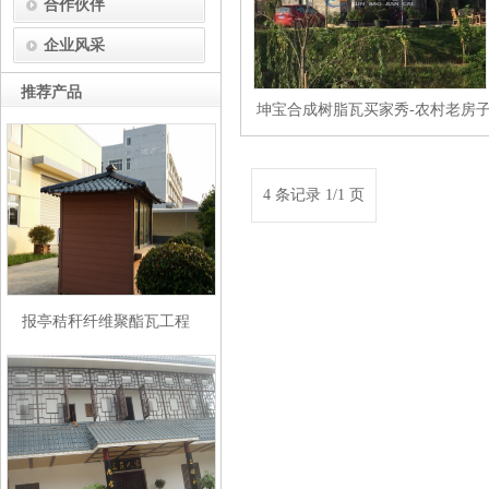
合作伙伴
企业风采
推荐产品
坤宝合成树脂瓦买家秀-农村老房
换瓦
4 条记录 1/1 页
报亭秸秆纤维聚酯瓦工程