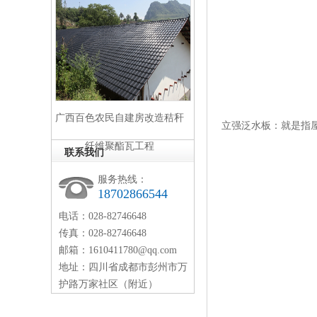
广西百色农民自建房改造秸秆
立强泛水板：就是指
纤维聚酯瓦工程
联系我们
服务热线：
18702866544
电话：028-82746648
传真：028-82746648
邮箱：1610411780@qq.com
地址：四川省成都市彭州市万
护路万家社区（附近）