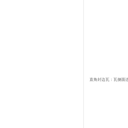
直角封边瓦：瓦侧面