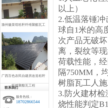
以上）
2.低温落锤
滁州徽菜馆秸秆纤维聚酯瓦工
球自1米的高
程
次产品无破坏
离，裂纹等现
荷载性能，经
隔750MM
广西百色农民自建房改造秸秆
树脂瓦工人施
纤维聚酯瓦工程
联系我们
3.防火建材
服务热线：
18702866544
烧性能判定B