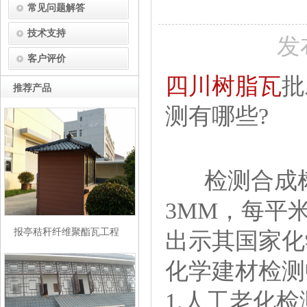
常见问题解答
技术支持
发
客户评价
四川
树脂瓦
推荐产品
测有哪些?
检测合成树脂
3MM，每平
报亭秸秆纤维聚酯瓦工程
出示其国家化
化学建材检测
1.人工老化检