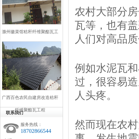
农村大部分房
瓦等，也有盖
滁州徽菜馆秸秆纤维聚酯瓦工
人们对高品质
程
例如水泥瓦和
过，很容易造
人头疼。
广西百色农民自建房改造秸秆
纤维聚酯瓦工程
联系我们
然而现在农村
服务热线：
18702866544
事。发生地震