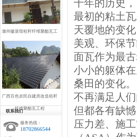
千年的历史，
最初的粘土瓦
天覆地的变化
滁州徽菜馆秸秆纤维聚酯瓦工
美观、环保节
程
面瓦作为最古
小小的躯体在
桑田的变化
不再满足人们
广西百色农民自建房改造秸秆
但都各有缺憾
纤维聚酯瓦工程
联系我们
压力差、施工
服务热线：
18702866544