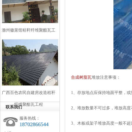
滁州徽菜馆秸秆纤维聚酯瓦工
程
合成
树脂瓦
堆放注意事项：
广西百色农民自建房改造秸秆
1、存放地点应保持地面平整，
纤维聚酯瓦工程
联系我们
2、堆放数量不可过多，堆放高度不
服务热线：
3、木板或架子堆放高度一般不超过
18702866544