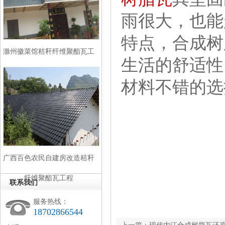
雨很大，也能
特点，合成树
滁州徽菜馆秸秆纤维聚酯瓦工
生活的舒适性
程
材料不错的选
广西百色农民自建房改造秸秆
纤维聚酯瓦工程
联系我们
服务热线：
18702866544