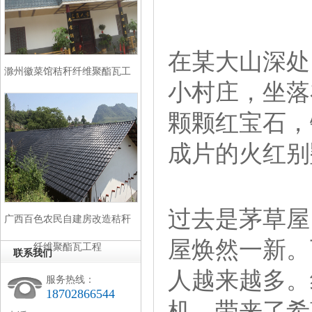
在某大山深处
滁州徽菜馆秸秆纤维聚酯瓦工
小村庄，坐落
程
颗颗红宝石，
成片的火红别
过去是茅草屋
广西百色农民自建房改造秸秆
屋焕然一新。
纤维聚酯瓦工程
联系我们
人越来越多。
服务热线：
18702866544
机，带来了希