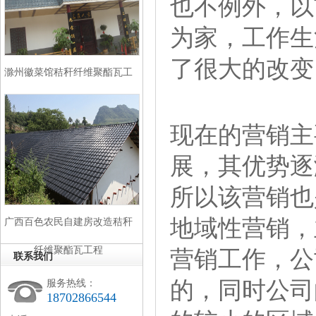
也不例外，以
为家，工作生
了很大的改变
滁州徽菜馆秸秆纤维聚酯瓦工
程
现在的营销主
展，其优势逐
所以该营销也
地域性营销，
广西百色农民自建房改造秸秆
纤维聚酯瓦工程
营销工作，公
联系我们
的，同时公司
服务热线：
18702866544