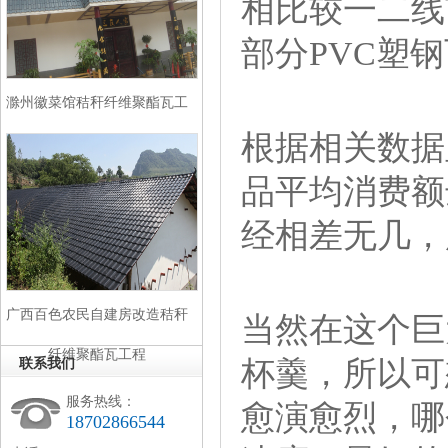
相比较一二线
部分PVC塑
滁州徽菜馆秸秆纤维聚酯瓦工
根据相关数据
程
品平均消费额
经相差无几，
广西百色农民自建房改造秸秆
当然在这个巨
纤维聚酯瓦工程
杯羹，所以可
联系我们
服务热线：
愈演愈烈，哪
18702866544