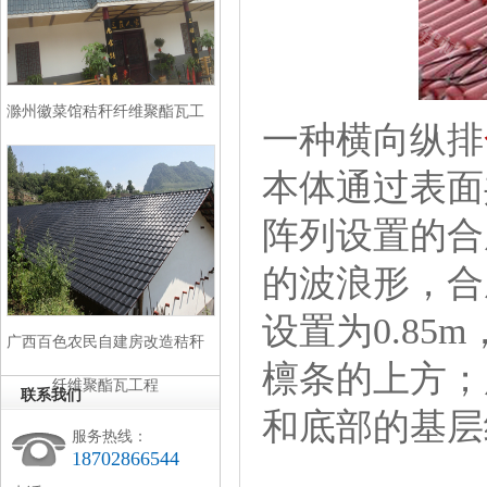
滁州徽菜馆秸秆纤维聚酯瓦工
一种横向纵排
程
本体通过表面
阵列设置的合
的波浪形，合
设置为
0.85m
广西百色农民自建房改造秸秆
檩条的上方；
纤维聚酯瓦工程
联系我们
和底部的基
服务热线：
18702866544