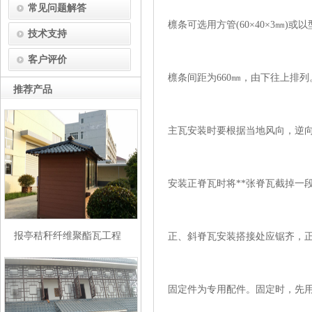
常见问题解答
檩条可选用方管(60×40×3㎜)或以型钢
技术支持
客户评价
檩条间距为660㎜，由下往上排列
推荐产品
主瓦安装时要根据当地风向，逆
安装正脊瓦时将**张脊瓦截掉一
报亭秸秆纤维聚酯瓦工程
正、斜脊瓦安装搭接处应锯齐，
固定件为专用配件。固定时，先用