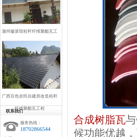
滁州徽菜馆秸秆纤维聚酯瓦工
程
广西百色农民自建房改造秸秆
纤维聚酯瓦工程
联系我们
合成
树脂瓦
与
服务热线：
18702866544
候功能优越，