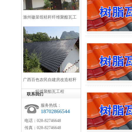
滁州徽菜馆秸秆纤维聚酯瓦工
程
广西百色农民自建房改造秸秆
纤维聚酯瓦工程
联系我们
服务热线：
18702866544
电话：028-82746648
传真：028-82746648