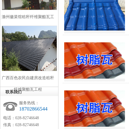
滁州徽菜馆秸秆纤维聚酯瓦工
程
广西百色农民自建房改造秸秆
纤维聚酯瓦工程
联系我们
服务热线：
18702866544
电话：028-82746648
传真：028-82746648