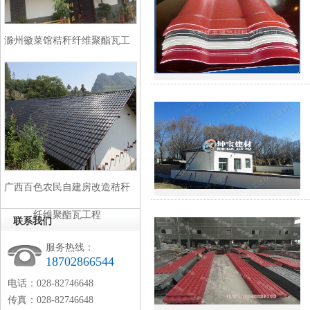
滁州徽菜馆秸秆纤维聚酯瓦工
程
广西百色农民自建房改造秸秆
纤维聚酯瓦工程
联系我们
服务热线：
18702866544
电话：028-82746648
传真：028-82746648