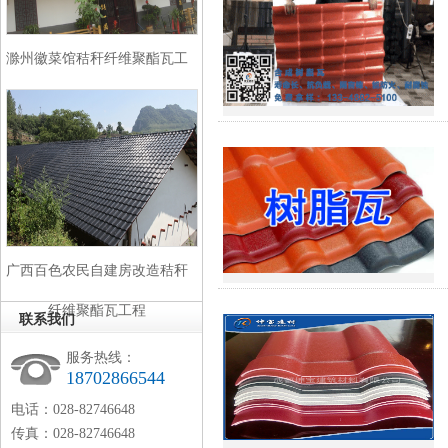
滁州徽菜馆秸秆纤维聚酯瓦工
程
广西百色农民自建房改造秸秆
纤维聚酯瓦工程
联系我们
服务热线：
18702866544
电话：028-82746648
传真：028-82746648