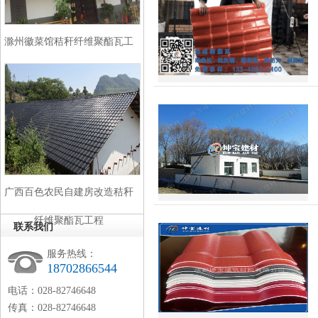
滁州徽菜馆秸秆纤维聚酯瓦工
程
广西百色农民自建房改造秸秆
纤维聚酯瓦工程
联系我们
服务热线：
18702866544
电话：028-82746648
传真：028-82746648