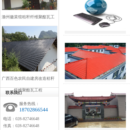
滁州徽菜馆秸秆纤维聚酯瓦工
程
广西百色农民自建房改造秸秆
纤维聚酯瓦工程
联系我们
服务热线：
18702866544
电话：028-82746648
传真：028-82746648