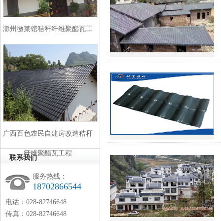
滁州徽菜馆秸秆纤维聚酯瓦工
程
广西百色农民自建房改造秸秆
纤维聚酯瓦工程
联系我们
服务热线：
18702866544
电话：028-82746648
传真：028-82746648