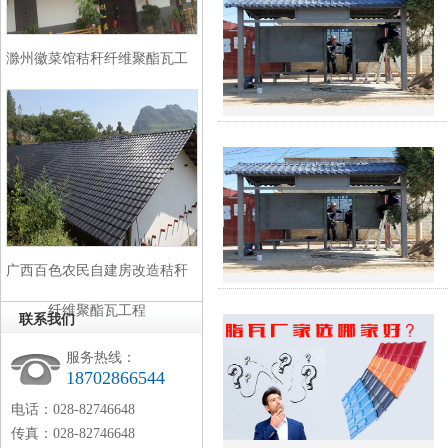
滁州徽菜馆秸秆纤维聚酯瓦工
程
广西百色农民自建房改造秸秆
纤维聚酯瓦工程
联系我们
服务热线：
18702866544
电话：028-82746648
传真：028-82746648